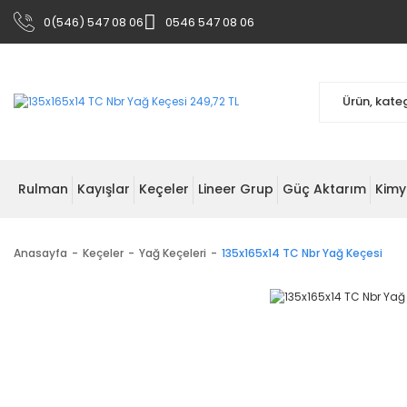
0(546) 547 08 06
0546 547 08 06
Rulman
Kayışlar
Keçeler
Lineer Grup
Güç Aktarım
Kimy
Anasayfa
Keçeler
Yağ Keçeleri
135x165x14 TC Nbr Yağ Keçesi