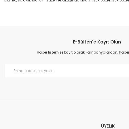
k ömrü, sıcaklık 100°C'nin üzerine çıktığında kısalır. 135x165x14 135x165x1
Bu ürünün fiyat bilgisi, resim, ürün açıklamalarında ve diğer konular
Görüş ve önerileriniz için teşekkür ederiz.
E-Bülten'e Kayıt Olun
Ürün resmi kalitesiz, bozuk veya görüntülenemiyor.
Ürün açıklamasında eksik bilgiler bulunuyor.
Haber listemize kayıt olarak kampanyalardan, haberda
Ürün bilgilerinde hatalar bulunuyor.
Ürün fiyatı diğer sitelerden daha pahalı.
Bu ürüne benzer farklı alternatifler olmalı.
ÜYELİK