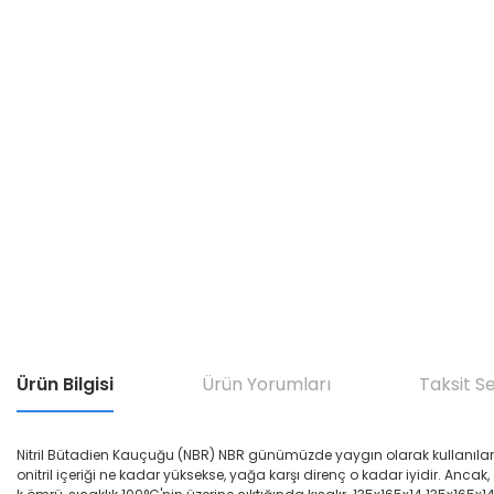
Ürün Bilgisi
Ürün Yorumları
Taksit S
Nitril Bütadien Kauçuğu (NBR) NBR günümüzde yaygın olarak kullanılan yağ di
onitril içeriği ne kadar yüksekse, yağa karşı direnç o kadar iyidir. Ancak,