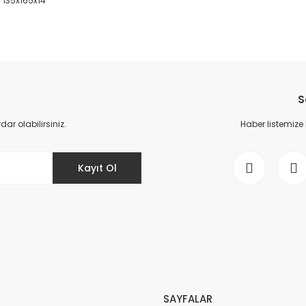
4 135x165x14
da yetersiz gördüğünüz noktaları öneri formunu kullanarak tarafımıza il
Bu ürüne ilk yorumu siz yapın!
S
Yorum Yaz
r olabilirsiniz.
Haber listemize
Kayıt Ol
Gönder
SAYFALAR