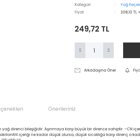
Kategori
Yağ Keçele
Fiyat
208,10 TL 
249,72 TL
Arkadaşına Öner
Fiy
eçenekleri
Önerileriniz
renci bileşiğidir. Aşınmaya karşı büyük bir dirence sahiptir. –CN içeren Akril
 akrilonitril içeriği ne kadar düşük olursa, düşük sıcaklığa karşı direnç o ka