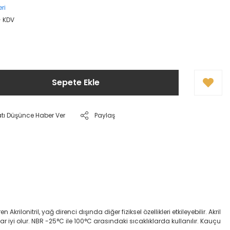
ri
+ KDV
Sepete Ekle
atı Düşünce Haber Ver
Paylaş
onitril, yağ direnci dışında diğer fiziksel özellikleri etkileyebilir. Akril
dar iyi olur. NBR -25°C ile 100°C arasındaki sıcaklıklarda kullanılır. Kauçu