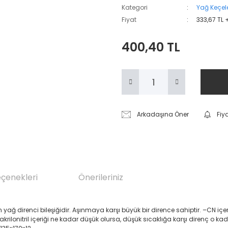
Kategori
Yağ Keçele
Fiyat
333,67 TL 
400,40 TL
Arkadaşına Öner
Fiy
eçenekleri
Önerileriniz
renci bileşiğidir. Aşınmaya karşı büyük bir dirence sahiptir. –CN içeren Akril
 akrilonitril içeriği ne kadar düşük olursa, düşük sıcaklığa karşı direnç o ka