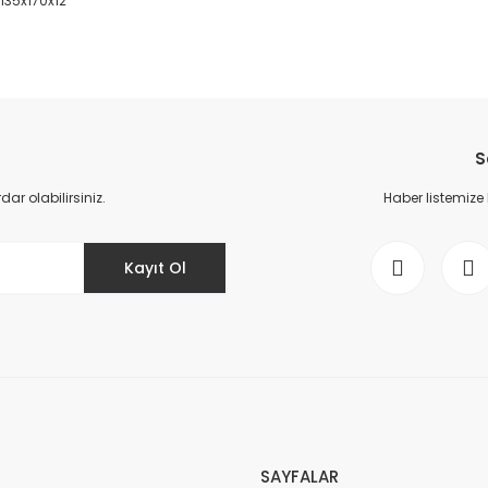
 135x170x12
da yetersiz gördüğünüz noktaları öneri formunu kullanarak tarafımıza il
Bu ürüne ilk yorumu siz yapın!
S
Yorum Yaz
r olabilirsiniz.
Haber listemize
Kayıt Ol
Gönder
SAYFALAR