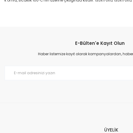
k ömrü, sıcaklık 100°C'nin üzerine çıktığında kısalır. 135x170x12 135x170x12
Bu ürünün fiyat bilgisi, resim, ürün açıklamalarında ve diğer konular
Görüş ve önerileriniz için teşekkür ederiz.
E-Bülten'e Kayıt Olun
Ürün resmi kalitesiz, bozuk veya görüntülenemiyor.
Ürün açıklamasında eksik bilgiler bulunuyor.
Haber listemize kayıt olarak kampanyalardan, haberda
Ürün bilgilerinde hatalar bulunuyor.
Ürün fiyatı diğer sitelerden daha pahalı.
Bu ürüne benzer farklı alternatifler olmalı.
ÜYELİK