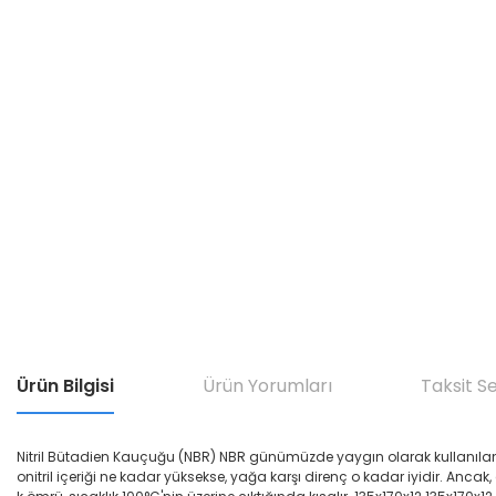
Ürün Bilgisi
Ürün Yorumları
Taksit S
Nitril Bütadien Kauçuğu (NBR) NBR günümüzde yaygın olarak kullanılan yağ di
onitril içeriği ne kadar yüksekse, yağa karşı direnç o kadar iyidir. Ancak,