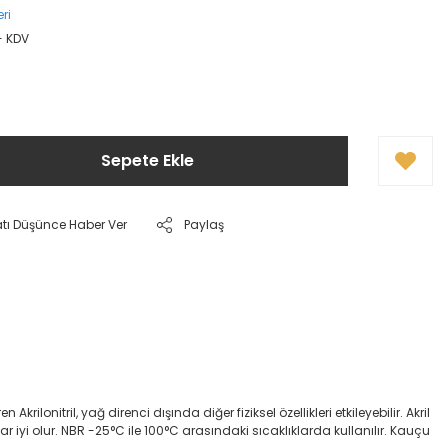
ri
+ KDV
Sepete Ekle
atı Düşünce Haber Ver
Paylaş
onitril, yağ direnci dışında diğer fiziksel özellikleri etkileyebilir. Akril
dar iyi olur. NBR -25°C ile 100°C arasındaki sıcaklıklarda kullanılır. Kauçu