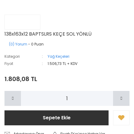
138x163x12 BAPTSLRS KEÇE SOL YÖNLÜ
(0) Yorum
- 0 Puan
Kategori
Yağ Keçeleri
Fiyat
1.506,73 TL + KDV
1.808,08 TL
Sepete Ekle
Arkadaşına Öner
Fiyatı Düşünce Haber Ver