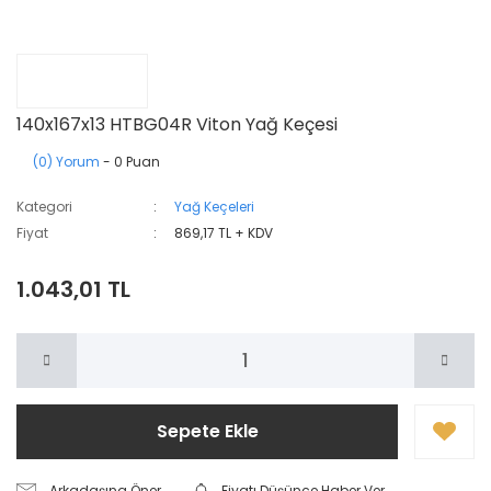
140x167x13 HTBG04R Viton Yağ Keçesi
(0) Yorum
- 0 Puan
Kategori
Yağ Keçeleri
Fiyat
869,17 TL + KDV
1.043,01 TL
Sepete Ekle
Arkadaşına Öner
Fiyatı Düşünce Haber Ver