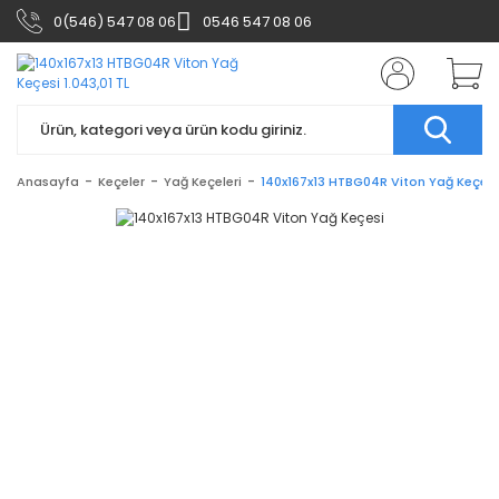
0(546) 547 08 06
0546 547 08 06
Anasayfa
Keçeler
Yağ Keçeleri
140x167x13 HTBG04R Viton Yağ Keçesi