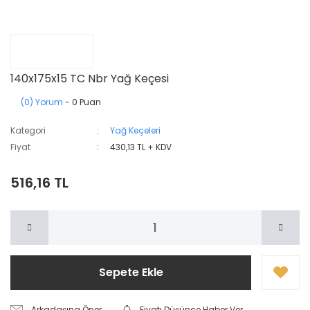
140x175x15 TC Nbr Yağ Keçesi
(0) Yorum
- 0 Puan
Kategori
Yağ Keçeleri
Fiyat
430,13 TL + KDV
516,16 TL
Sepete Ekle
Arkadaşına Öner
Fiyatı Düşünce Haber Ver