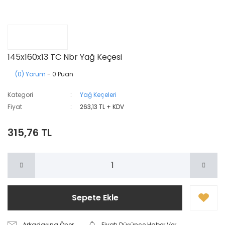
145x160x13 TC Nbr Yağ Keçesi
(0) Yorum
- 0 Puan
Kategori
Yağ Keçeleri
Fiyat
263,13 TL + KDV
315,76 TL
Sepete Ekle
Arkadaşına Öner
Fiyatı Düşünce Haber Ver