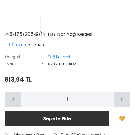
145x175/205x9/14 TBY Nbr Yağ Keçesi
(0) Yorum
- 0 Puan
Kategori
Yağ Keçeleri
Fiyat
678,28 TL + KDV
813,94 TL
Sepete Ekle
Arkadaşına Öner
Fiyatı Düşünce Haber Ver