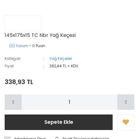
145x175x15 TC Nbr Yağ Keçesi
(0) Yorum
- 0 Puan
Kategori
Yağ Keçeleri
Fiyat
282,44 TL + KDV
338,93 TL
Sepete Ekle
Arkadaşına Öner
Fiyatı Düşünce Haber Ver