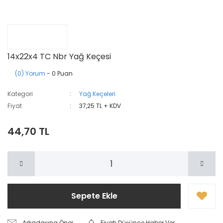
14x22x4 TC Nbr Yağ Keçesi
(0) Yorum
- 0 Puan
Kategori
Yağ Keçeleri
Fiyat
37,25 TL + KDV
44,70 TL
Sepete Ekle
Arkadaşına Öner
Fiyatı Düşünce Haber Ver