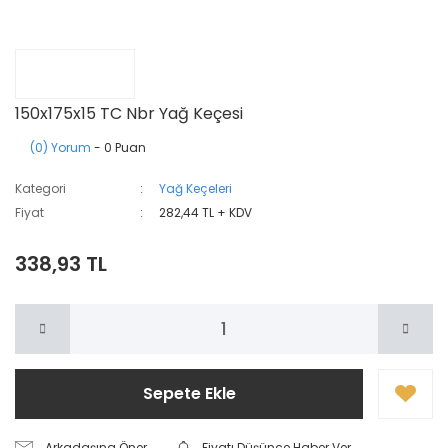
150x175x15 TC Nbr Yağ Keçesi
(0) Yorum
- 0 Puan
Kategori
Yağ Keçeleri
Fiyat
282,44 TL + KDV
338,93 TL
Sepete Ekle
Arkadaşına Öner
Fiyatı Düşünce Haber Ver