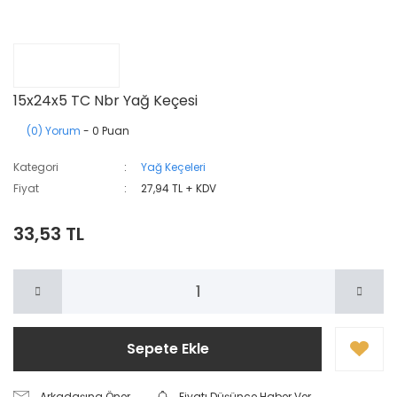
15x24x5 TC Nbr Yağ Keçesi
(0) Yorum
- 0 Puan
Kategori
Yağ Keçeleri
Fiyat
27,94 TL + KDV
33,53 TL
Sepete Ekle
Arkadaşına Öner
Fiyatı Düşünce Haber Ver