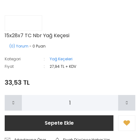
15x28x7 TC Nbr Yağ Keçesi
(0) Yorum
- 0 Puan
Kategori
Yağ Keçeleri
Fiyat
27,94 TL + KDV
33,53 TL
Sepete Ekle
Arkadaşına Öner
Fiyatı Düşünce Haber Ver