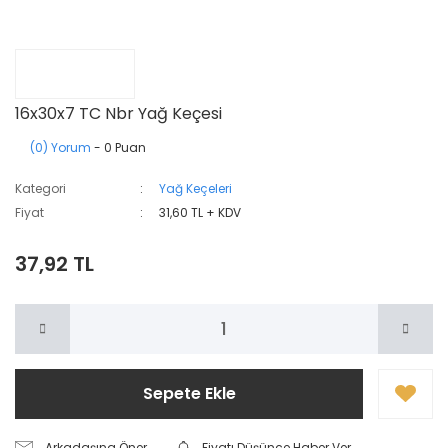
16x30x7 TC Nbr Yağ Keçesi
(0) Yorum
- 0 Puan
Kategori
Yağ Keçeleri
Fiyat
31,60 TL + KDV
37,92 TL
Sepete Ekle
Arkadaşına Öner
Fiyatı Düşünce Haber Ver