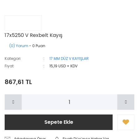
17x5250 V Rexbelt Kayış
(0) Yorum
- 0 Puan
Kategori
17 MM DÜZ V KAYIŞLAR
Fiyat
15,19 USD + KDV
867,61 TL
Sepete Ekle
Arkadaşına Öner
Fiyatı Düşünce Haber Ver