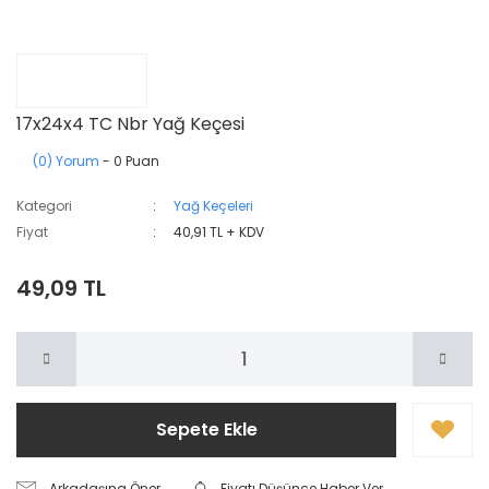
17x24x4 TC Nbr Yağ Keçesi
(0) Yorum
- 0 Puan
Kategori
Yağ Keçeleri
Fiyat
40,91 TL + KDV
49,09 TL
Sepete Ekle
Arkadaşına Öner
Fiyatı Düşünce Haber Ver