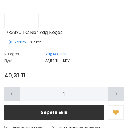
17x28x6 TC Nbr Yağ Keçesi
(0) Yorum
- 0 Puan
Kategori
Yağ Keçeleri
Fiyat
33,59 TL + KDV
40,31 TL
Sepete Ekle
Arkadaşına Öner
Fiyatı Düşünce Haber Ver