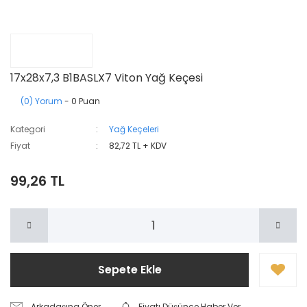
17x28x7,3 B1BASLX7 Viton Yağ Keçesi
(0) Yorum
- 0 Puan
Kategori
Yağ Keçeleri
Fiyat
82,72 TL + KDV
99,26 TL
Sepete Ekle
Arkadaşına Öner
Fiyatı Düşünce Haber Ver