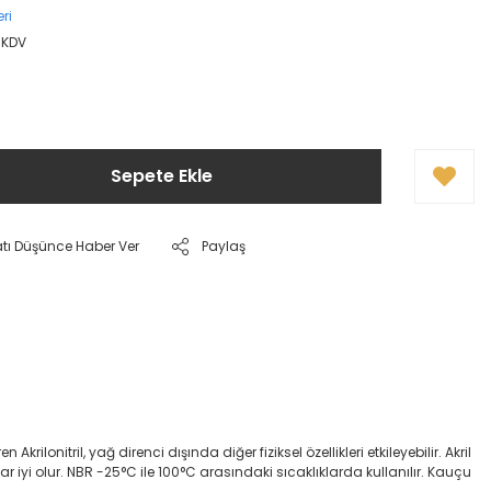
ri
+ KDV
Sepete Ekle
atı Düşünce Haber Ver
Paylaş
onitril, yağ direnci dışında diğer fiziksel özellikleri etkileyebilir. Akril
dar iyi olur. NBR -25°C ile 100°C arasındaki sıcaklıklarda kullanılır. Kauçu