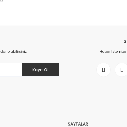
2x7
da yetersiz gördüğünüz noktaları öneri formunu kullanarak tarafımıza il
Bu ürüne ilk yorumu siz yapın!
S
Yorum Yaz
r olabilirsiniz.
Haber listemize
Kayıt Ol
Gönder
SAYFALAR