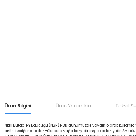
Ürün Bilgisi
Ürün Yorumları
Taksit S
Nitril Bütadien Kauçuğu (NBR) NBR günümüzde yaygın olarak kullanılan yağ di
onitril içeriği ne kadar yüksekse, yağa karşı direnç o kadar iyidir. Ancak,