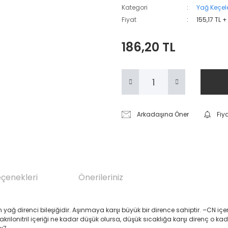
Kategori
Yağ Keçele
Fiyat
155,17 TL 
186,20 TL
Arkadaşına Öner
Fiy
eçenekleri
Önerileriniz
renci bileşiğidir. Aşınmaya karşı büyük bir dirence sahiptir. –CN içeren Akril
 akrilonitril içeriği ne kadar düşük olursa, düşük sıcaklığa karşı direnç o ka