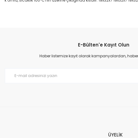
k ömrü, sıcaklık 100°C'nin üzerine çıktığında kısalır. 19x32x7 19x32x7 19x3
Bu ürünün fiyat bilgisi, resim, ürün açıklamalarında ve diğer konular
Görüş ve önerileriniz için teşekkür ederiz.
E-Bülten'e Kayıt Olun
Ürün resmi kalitesiz, bozuk veya görüntülenemiyor.
Ürün açıklamasında eksik bilgiler bulunuyor.
Haber listemize kayıt olarak kampanyalardan, haberda
Ürün bilgilerinde hatalar bulunuyor.
Ürün fiyatı diğer sitelerden daha pahalı.
Bu ürüne benzer farklı alternatifler olmalı.
ÜYELİK