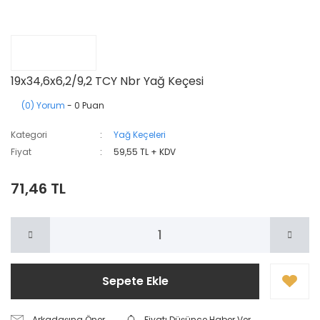
19x34,6x6,2/9,2 TCY Nbr Yağ Keçesi
(0) Yorum
- 0 Puan
Kategori
Yağ Keçeleri
Fiyat
59,55 TL + KDV
71,46 TL
Sepete Ekle
Arkadaşına Öner
Fiyatı Düşünce Haber Ver