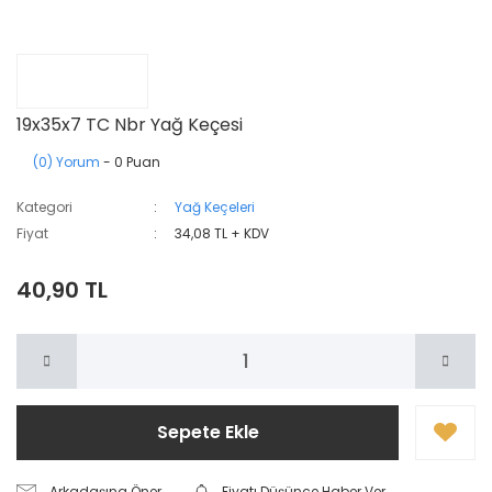
19x35x7 TC Nbr Yağ Keçesi
(0) Yorum
- 0 Puan
Kategori
Yağ Keçeleri
Fiyat
34,08 TL + KDV
40,90 TL
Sepete Ekle
Arkadaşına Öner
Fiyatı Düşünce Haber Ver