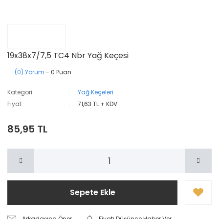
19x38x7/7,5 TC4 Nbr Yağ Keçesi
(0) Yorum
- 0 Puan
Kategori
Yağ Keçeleri
Fiyat
71,63 TL + KDV
85,95 TL
Sepete Ekle
Arkadaşına Öner
Fiyatı Düşünce Haber Ver