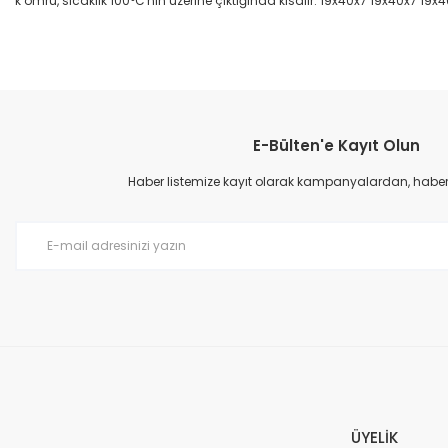
k ömrü, sıcaklık 100°C'nin üzerine çıktığında kısalır. 19x40x7 19x40x7 19x
Bu ürünün fiyat bilgisi, resim, ürün açıklamalarında ve diğer konular
Görüş ve önerileriniz için teşekkür ederiz.
E-Bülten'e Kayıt Olun
Ürün resmi kalitesiz, bozuk veya görüntülenemiyor.
Ürün açıklamasında eksik bilgiler bulunuyor.
Haber listemize kayıt olarak kampanyalardan, haberda
Ürün bilgilerinde hatalar bulunuyor.
Ürün fiyatı diğer sitelerden daha pahalı.
Bu ürüne benzer farklı alternatifler olmalı.
ÜYELİK