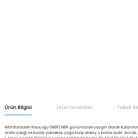
Ürün Bilgisi
Ürün Yorumları
Taksit S
Nitril Bütadien Kauçuğu (NBR) NBR günümüzde yaygın olarak kullanılan yağ di
onitril içeriği ne kadar yüksekse, yağa karşı direnç o kadar iyidir. Ancak,