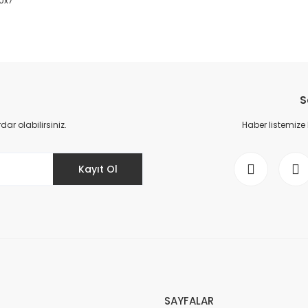
40x7
da yetersiz gördüğünüz noktaları öneri formunu kullanarak tarafımıza il
Bu ürüne ilk yorumu siz yapın!
S
Yorum Yaz
r olabilirsiniz.
Haber listemize
Kayıt Ol
Gönder
SAYFALAR