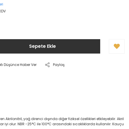
ri
 KDV
Sepete Ekle
atı Düşünce Haber Ver
Paylaş
onitril, yağ direnci dışında diğer fiziksel özellikleri etkileyebilir. Akril
dar iyi olur. NBR -25°C ile 100°C arasındaki sıcaklıklarda kullanılır. Kauçu