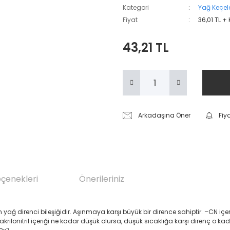
Kategori
Yağ Keçele
Fiyat
36,01 TL +
43,21 TL
Arkadaşına Öner
Fiy
eçenekleri
Önerileriniz
renci bileşiğidir. Aşınmaya karşı büyük bir dirence sahiptir. –CN içeren Akril
 akrilonitril içeriği ne kadar düşük olursa, düşük sıcaklığa karşı direnç o ka