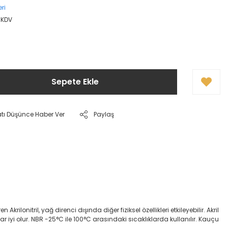
ri
 KDV
Sepete Ekle
atı Düşünce Haber Ver
Paylaş
onitril, yağ direnci dışında diğer fiziksel özellikleri etkileyebilir. Akril
dar iyi olur. NBR -25°C ile 100°C arasındaki sıcaklıklarda kullanılır. Kauçu