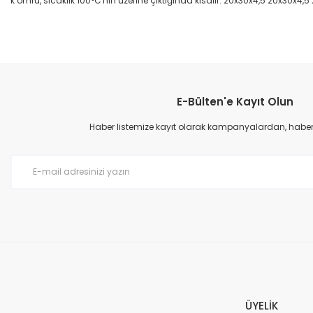
k ömrü, sıcaklık 100°C'nin üzerine çıktığında kısalır. 20x30x4,5 20x30x4,5
Bu ürünün fiyat bilgisi, resim, ürün açıklamalarında ve diğer konular
Görüş ve önerileriniz için teşekkür ederiz.
E-Bülten'e Kayıt Olun
Ürün resmi kalitesiz, bozuk veya görüntülenemiyor.
Ürün açıklamasında eksik bilgiler bulunuyor.
Haber listemize kayıt olarak kampanyalardan, haberda
Ürün bilgilerinde hatalar bulunuyor.
Ürün fiyatı diğer sitelerden daha pahalı.
Bu ürüne benzer farklı alternatifler olmalı.
ÜYELİK