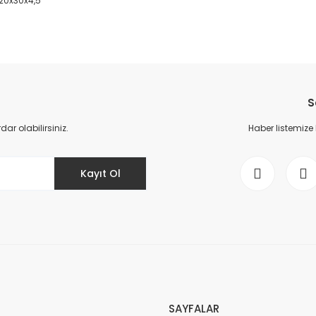
 20x30x4,5
da yetersiz gördüğünüz noktaları öneri formunu kullanarak tarafımıza il
Bu ürüne ilk yorumu siz yapın!
S
Yorum Yaz
r olabilirsiniz.
Haber listemize
Kayıt Ol
Gönder
SAYFALAR