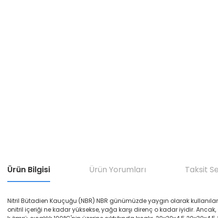
Ürün Bilgisi
Ürün Yorumları
Taksit S
Nitril Bütadien Kauçuğu (NBR) NBR günümüzde yaygın olarak kullanılan yağ di
onitril içeriği ne kadar yüksekse, yağa karşı direnç o kadar iyidir. Ancak,