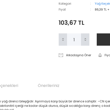
Kategori
Yağ Keçele
Fiyat
86,39 TL +
103,67 TL
Arkadaşına Öner
Fiy
eçenekleri
Önerileriniz
renci bileşiğidir. Aşınmaya karşı büyük bir dirence sahiptir. –CN içeren Akril
 akrilonitril içeriği ne kadar düşük olursa, düşük sıcaklığa karşı direnç o ka