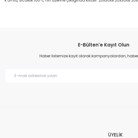
k ömrü, sıcaklık 100°C'nin üzerine çıktığında kısalır. 20x30x8 20x30x8 20
Bu ürünün fiyat bilgisi, resim, ürün açıklamalarında ve diğer konular
Görüş ve önerileriniz için teşekkür ederiz.
E-Bülten'e Kayıt Olun
Ürün resmi kalitesiz, bozuk veya görüntülenemiyor.
Ürün açıklamasında eksik bilgiler bulunuyor.
Haber listemize kayıt olarak kampanyalardan, haberda
Ürün bilgilerinde hatalar bulunuyor.
Ürün fiyatı diğer sitelerden daha pahalı.
Bu ürüne benzer farklı alternatifler olmalı.
ÜYELİK