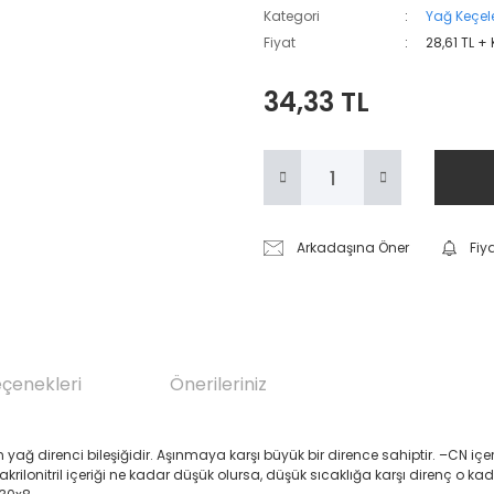
Kategori
Yağ Keçele
Fiyat
28,61 TL +
34,33 TL
Arkadaşına Öner
Fiy
eçenekleri
Önerileriniz
renci bileşiğidir. Aşınmaya karşı büyük bir dirence sahiptir. –CN içeren Akril
 akrilonitril içeriği ne kadar düşük olursa, düşük sıcaklığa karşı direnç o ka