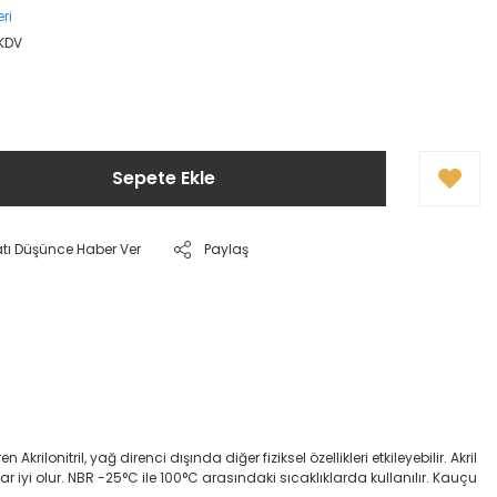
ri
 KDV
Sepete Ekle
atı Düşünce Haber Ver
Paylaş
onitril, yağ direnci dışında diğer fiziksel özellikleri etkileyebilir. Akril
dar iyi olur. NBR -25°C ile 100°C arasındaki sıcaklıklarda kullanılır. Kauçu