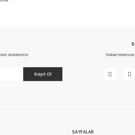
x30x8
da yetersiz gördüğünüz noktaları öneri formunu kullanarak tarafımıza il
Bu ürüne ilk yorumu siz yapın!
S
Yorum Yaz
r olabilirsiniz.
Haber listemize
Kayıt Ol
Gönder
SAYFALAR