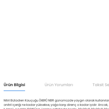
Ürün Bilgisi
Ürün Yorumları
Taksit S
Nitril Bütadien Kauçuğu (NBR) NBR günümüzde yaygın olarak kullanılan yağ di
onitril içeriği ne kadar yüksekse, yağa karşı direnç o kadar iyidir. Ancak,