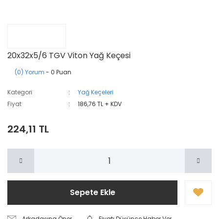
20x32x5/6 TGV Viton Yağ Keçesi
(0) Yorum
- 0 Puan
Kategori
Yağ Keçeleri
Fiyat
186,76 TL + KDV
224,11 TL
Sepete Ekle
Arkadaşına Öner
Fiyatı Düşünce Haber Ver