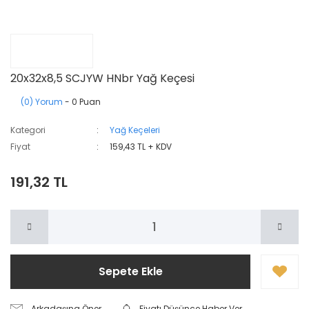
20x32x8,5 SCJYW HNbr Yağ Keçesi
(0) Yorum
- 0 Puan
Kategori
Yağ Keçeleri
Fiyat
159,43 TL + KDV
191,32 TL
Sepete Ekle
Arkadaşına Öner
Fiyatı Düşünce Haber Ver