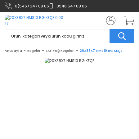
0(546) 547 08 06
0546 547 08 06
Anasayfa
Keçeler
SKF Yağ Keçeleri
20X38X7 HMS10 RG KEÇE