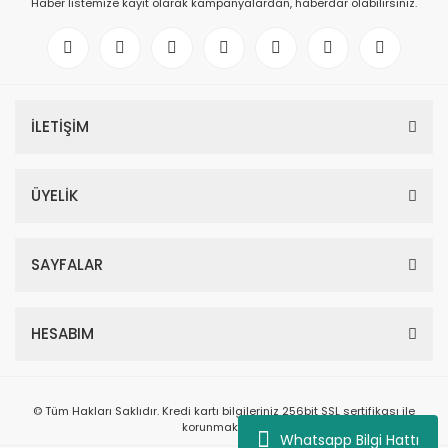
Haber listemize kayıt olarak kampanyalardan, haberdar olabilirsiniz.
İLETİŞİM
ÜYELİK
SAYFALAR
HESABIM
© Tüm Hakları Saklıdır. Kredi kartı bilgileriniz 256bit SSL sertifikası ile
korunmaktadır.
Whatsapp Bilgi Hattı