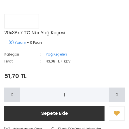
20x38x7 TC Nbr Yağ Keçesi
(0) Yorum
- 0 Puan
Kategori
Yağ Keçeleri
Fiyat
43,08 TL + KDV
51,70 TL
Sepete Ekle
Arkadaşına Öner
Fiyatı Düşünce Haber Ver