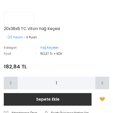
20x38x8 TC Viton Yağ Keçesi
(0) Yorum
- 0 Puan
Kategori
Yağ Keçeleri
Fiyat
152,37 TL + KDV
182,84 TL
Sepete Ekle
Arkadaşına Öner
Fiyatı Düşünce Haber Ver