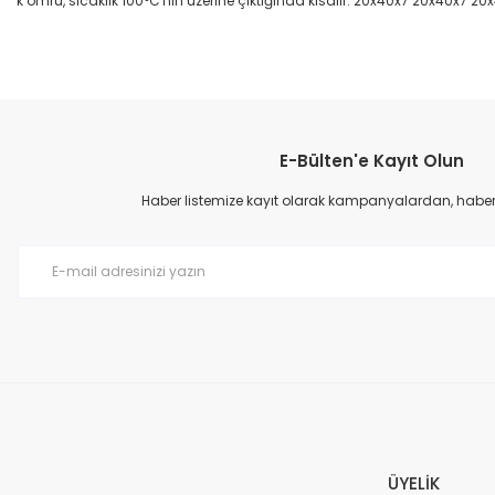
k ömrü, sıcaklık 100°C'nin üzerine çıktığında kısalır. 20x40x7 20x40x7 20
Bu ürünün fiyat bilgisi, resim, ürün açıklamalarında ve diğer konular
Görüş ve önerileriniz için teşekkür ederiz.
E-Bülten'e Kayıt Olun
Ürün resmi kalitesiz, bozuk veya görüntülenemiyor.
Ürün açıklamasında eksik bilgiler bulunuyor.
Haber listemize kayıt olarak kampanyalardan, haberda
Ürün bilgilerinde hatalar bulunuyor.
Ürün fiyatı diğer sitelerden daha pahalı.
Bu ürüne benzer farklı alternatifler olmalı.
ÜYELİK