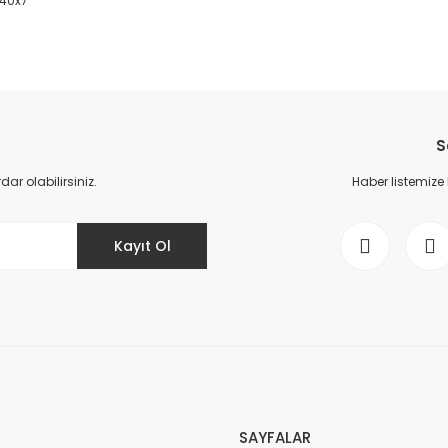
x40x7
da yetersiz gördüğünüz noktaları öneri formunu kullanarak tarafımıza il
Bu ürüne ilk yorumu siz yapın!
S
Yorum Yaz
r olabilirsiniz.
Haber listemize
Kayıt Ol
Gönder
SAYFALAR