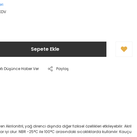
ri
 KDV
Sepete Ekle
atı Düşünce Haber Ver
Paylaş
onitril, yağ direnci dışında diğer fiziksel özellikleri etkileyebilir. Akril
dar iyi olur. NBR -25°C ile 100°C arasındaki sıcaklıklarda kullanılır. Kauçu