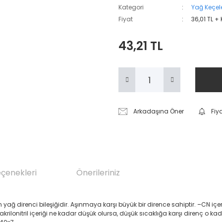
Kategori
Yağ Keçele
Fiyat
36,01 TL +
43,21 TL
Arkadaşına Öner
Fiy
eçenekleri
Önerileriniz
renci bileşiğidir. Aşınmaya karşı büyük bir dirence sahiptir. –CN içeren Akril
 akrilonitril içeriği ne kadar düşük olursa, düşük sıcaklığa karşı direnç o ka