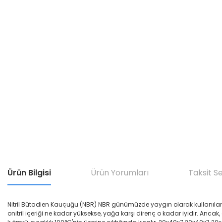
Ürün Bilgisi
Ürün Yorumları
Taksit S
Nitril Bütadien Kauçuğu (NBR) NBR günümüzde yaygın olarak kullanılan yağ di
onitril içeriği ne kadar yüksekse, yağa karşı direnç o kadar iyidir. Ancak,