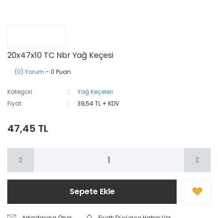
20x47x10 TC Nbr Yağ Keçesi
(0) Yorum
- 0 Puan
Kategori
Yağ Keçeleri
Fiyat
39,54 TL + KDV
47,45 TL
Sepete Ekle
Arkadaşına Öner
Fiyatı Düşünce Haber Ver