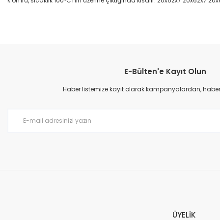
k ömrü, sıcaklık 100°C'nin üzerine çıktığında kısalır. 20x62x7 20x62x7 20
Bu ürünün fiyat bilgisi, resim, ürün açıklamalarında ve diğer konular
Görüş ve önerileriniz için teşekkür ederiz.
E-Bülten'e Kayıt Olun
Ürün resmi kalitesiz, bozuk veya görüntülenemiyor.
Ürün açıklamasında eksik bilgiler bulunuyor.
Haber listemize kayıt olarak kampanyalardan, haberda
Ürün bilgilerinde hatalar bulunuyor.
Ürün fiyatı diğer sitelerden daha pahalı.
Bu ürüne benzer farklı alternatifler olmalı.
ÜYELİK