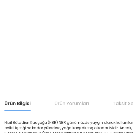
Ürün Bilgisi
Ürün Yorumları
Taksit S
Nitril Bütadien Kauçuğu (NBR) NBR günümüzde yaygın olarak kullanılan yağ di
onitril içeriği ne kadar yüksekse, yağa karşı direnç o kadar iyidir. Ancak,