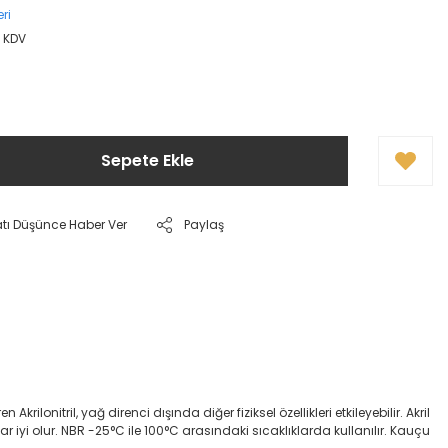
ri
+ KDV
Sepete Ekle
atı Düşünce Haber Ver
Paylaş
onitril, yağ direnci dışında diğer fiziksel özellikleri etkileyebilir. Akril
dar iyi olur. NBR -25°C ile 100°C arasındaki sıcaklıklarda kullanılır. Kauçu