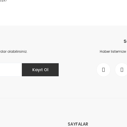
x62x7
da yetersiz gördüğünüz noktaları öneri formunu kullanarak tarafımıza il
Bu ürüne ilk yorumu siz yapın!
S
Yorum Yaz
r olabilirsiniz.
Haber listemize
Kayıt Ol
Gönder
SAYFALAR