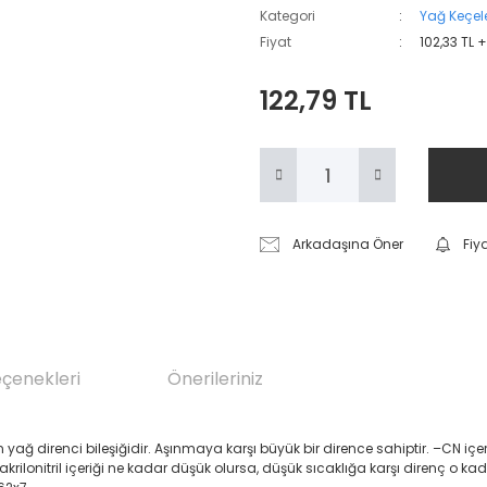
Kategori
Yağ Keçele
Fiyat
102,33 TL 
122,79 TL
Arkadaşına Öner
Fiy
eçenekleri
Önerileriniz
renci bileşiğidir. Aşınmaya karşı büyük bir dirence sahiptir. –CN içeren Akril
 akrilonitril içeriği ne kadar düşük olursa, düşük sıcaklığa karşı direnç o ka