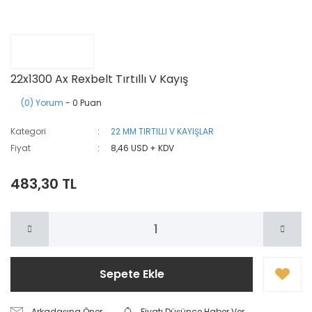
22x1300 Ax Rexbelt Tırtıllı V Kayış
(0) Yorum
- 0 Puan
Kategori
22 MM TIRTILLI V KAYIŞLAR
Fiyat
8,46 USD + KDV
483,30 TL
Sepete Ekle
Arkadaşına Öner
Fiyatı Düşünce Haber Ver