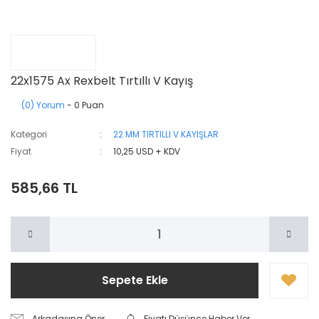
22x1575 Ax Rexbelt Tırtıllı V Kayış
(0) Yorum
- 0 Puan
Kategori
22 MM TIRTILLI V KAYIŞLAR
Fiyat
10,25 USD + KDV
585,66 TL
Sepete Ekle
Arkadaşına Öner
Fiyatı Düşünce Haber Ver