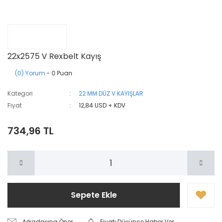
22x2575 V Rexbelt Kayış
(0) Yorum
- 0 Puan
Kategori
22 MM DÜZ V KAYIŞLAR
Fiyat
12,84 USD + KDV
734,96 TL
Sepete Ekle
Arkadaşına Öner
Fiyatı Düşünce Haber Ver