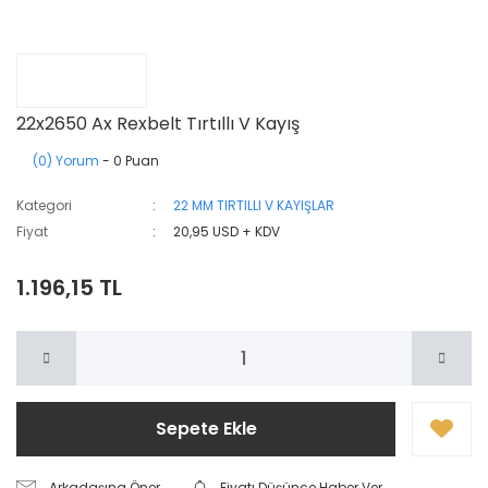
22x2650 Ax Rexbelt Tırtıllı V Kayış
(0) Yorum
- 0 Puan
Kategori
22 MM TIRTILLI V KAYIŞLAR
Fiyat
20,95 USD + KDV
1.196,15 TL
Sepete Ekle
Arkadaşına Öner
Fiyatı Düşünce Haber Ver