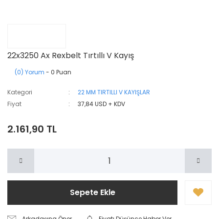
22x3250 Ax Rexbelt Tırtıllı V Kayış
(0) Yorum
- 0 Puan
Kategori
22 MM TIRTILLI V KAYIŞLAR
Fiyat
37,84 USD + KDV
2.161,90 TL
Sepete Ekle
Arkadaşına Öner
Fiyatı Düşünce Haber Ver