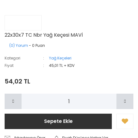
22x30x7 TC Nbr Yağ Keçesi MAVİ
(0) Yorum
- 0 Puan
Kategori
Yağ Keçeleri
Fiyat
45,01 TL + KDV
54,02 TL
Sepete Ekle
Arkadaşına Öner
Fiyatı Düşünce Haber Ver