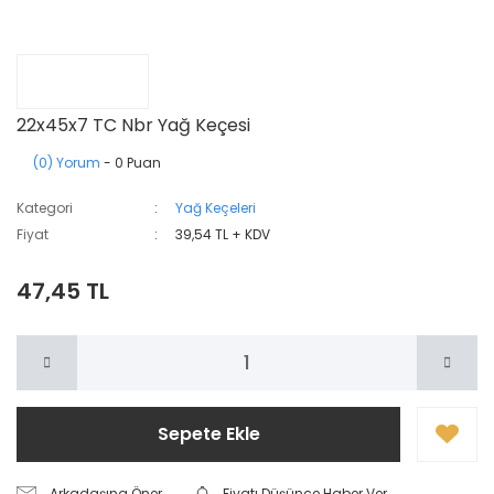
22x45x7 TC Nbr Yağ Keçesi
(0) Yorum
- 0 Puan
Kategori
Yağ Keçeleri
Fiyat
39,54 TL + KDV
47,45 TL
Sepete Ekle
Arkadaşına Öner
Fiyatı Düşünce Haber Ver