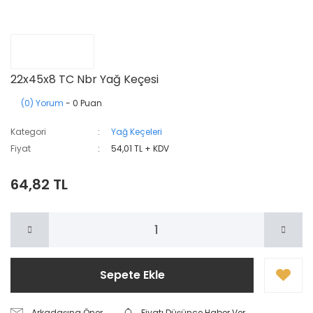
22x45x8 TC Nbr Yağ Keçesi
(0) Yorum
- 0 Puan
Kategori
Yağ Keçeleri
Fiyat
54,01 TL + KDV
64,82 TL
Sepete Ekle
Arkadaşına Öner
Fiyatı Düşünce Haber Ver