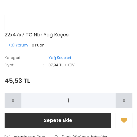
22x47x7 TC Nbr Yağ Keçesi
(0) Yorum
- 0 Puan
Kategori
Yağ Keçeleri
Fiyat
37,94 TL + KDV
45,53 TL
Sepete Ekle
Arkadaşına Öner
Fiyatı Düşünce Haber Ver