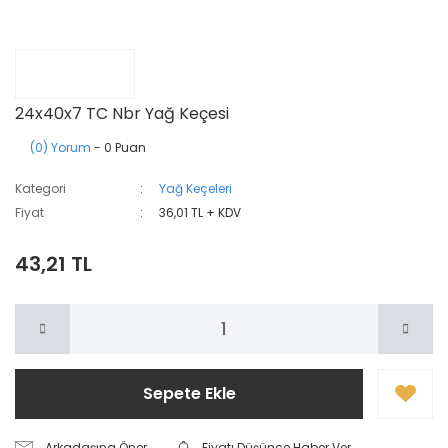
24x40x7 TC Nbr Yağ Keçesi
(0) Yorum
- 0 Puan
Kategori
Yağ Keçeleri
Fiyat
36,01 TL + KDV
43,21 TL
Sepete Ekle
Arkadaşına Öner
Fiyatı Düşünce Haber Ver