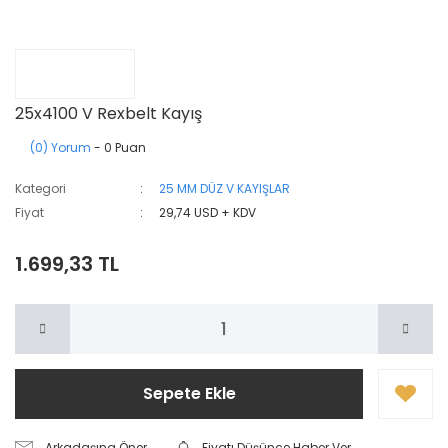
25x4100 V Rexbelt Kayış
(0) Yorum
- 0 Puan
Kategori
25 MM DÜZ V KAYIŞLAR
Fiyat
29,74 USD + KDV
1.699,33 TL
Sepete Ekle
Arkadaşına Öner
Fiyatı Düşünce Haber Ver