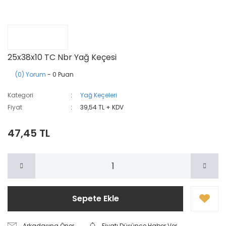
25x38x10 TC Nbr Yağ Keçesi
(0) Yorum
- 0 Puan
Kategori
Yağ Keçeleri
Fiyat
39,54 TL + KDV
47,45 TL
Sepete Ekle
Arkadaşına Öner
Fiyatı Düşünce Haber Ver