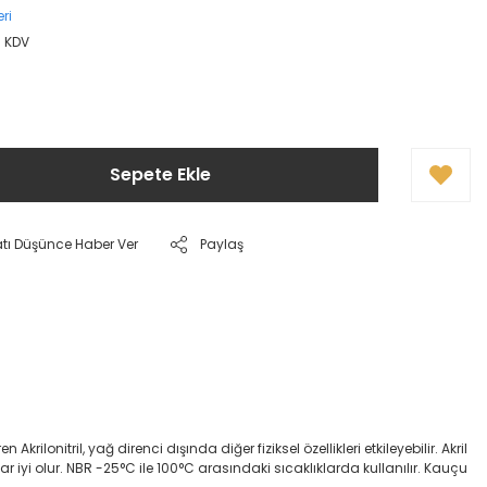
ri
+ KDV
Sepete Ekle
atı Düşünce Haber Ver
Paylaş
onitril, yağ direnci dışında diğer fiziksel özellikleri etkileyebilir. Akril
dar iyi olur. NBR -25°C ile 100°C arasındaki sıcaklıklarda kullanılır. Kauçu