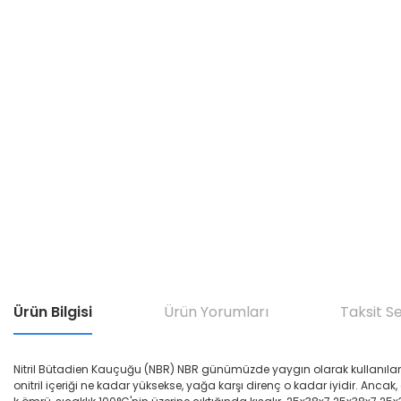
Ürün Bilgisi
Ürün Yorumları
Taksit S
Nitril Bütadien Kauçuğu (NBR) NBR günümüzde yaygın olarak kullanılan yağ di
onitril içeriği ne kadar yüksekse, yağa karşı direnç o kadar iyidir. Ancak,