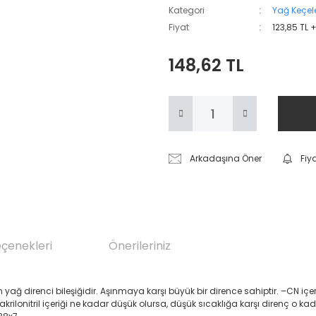
Kategori
Yağ Keçele
Fiyat
123,85 TL 
148,62 TL
Arkadaşına Öner
Fiy
eçenekleri
Önerileriniz
renci bileşiğidir. Aşınmaya karşı büyük bir dirence sahiptir. –CN içeren Akril
 akrilonitril içeriği ne kadar düşük olursa, düşük sıcaklığa karşı direnç o ka