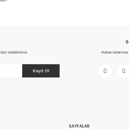
x38x7
da yetersiz gördüğünüz noktaları öneri formunu kullanarak tarafımıza il
Bu ürüne ilk yorumu siz yapın!
S
Yorum Yaz
r olabilirsiniz.
Haber listemize
Kayıt Ol
Gönder
SAYFALAR