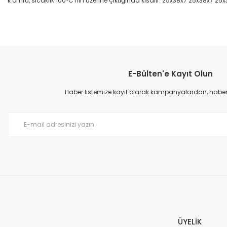
k ömrü, sıcaklık 100°C'nin üzerine çıktığında kısalır. 25x38x7 25x38x7 25
Bu ürünün fiyat bilgisi, resim, ürün açıklamalarında ve diğer konular
Görüş ve önerileriniz için teşekkür ederiz.
E-Bülten'e Kayıt Olun
Ürün resmi kalitesiz, bozuk veya görüntülenemiyor.
Ürün açıklamasında eksik bilgiler bulunuyor.
Haber listemize kayıt olarak kampanyalardan, haberda
Ürün bilgilerinde hatalar bulunuyor.
Ürün fiyatı diğer sitelerden daha pahalı.
Bu ürüne benzer farklı alternatifler olmalı.
ÜYELİK