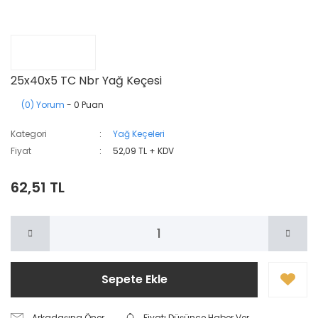
25x40x5 TC Nbr Yağ Keçesi
(0) Yorum
- 0 Puan
Kategori
Yağ Keçeleri
Fiyat
52,09 TL + KDV
62,51 TL
Sepete Ekle
Arkadaşına Öner
Fiyatı Düşünce Haber Ver