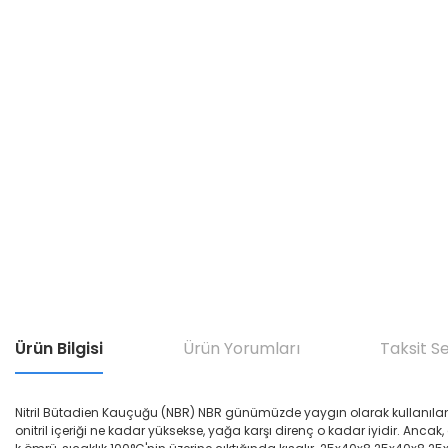
Ürün Bilgisi
Ürün Yorumları
Taksit S
Nitril Bütadien Kauçuğu (NBR) NBR günümüzde yaygın olarak kullanılan yağ di
onitril içeriği ne kadar yüksekse, yağa karşı direnç o kadar iyidir. Ancak,