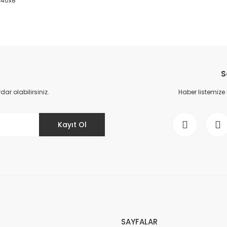
5x40x8
da yetersiz gördüğünüz noktaları öneri formunu kullanarak tarafımıza il
Bu ürüne ilk yorumu siz yapın!
S
Yorum Yaz
r olabilirsiniz.
Haber listemize
Kayıt Ol
Gönder
SAYFALAR