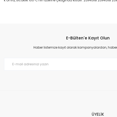
k ömrü, sıcaklık 100°C'nin üzerine çıktığında kısalır. 25x40x8 25x40x8 2
Bu ürünün fiyat bilgisi, resim, ürün açıklamalarında ve diğer konular
Görüş ve önerileriniz için teşekkür ederiz.
E-Bülten'e Kayıt Olun
Ürün resmi kalitesiz, bozuk veya görüntülenemiyor.
Ürün açıklamasında eksik bilgiler bulunuyor.
Haber listemize kayıt olarak kampanyalardan, haberda
Ürün bilgilerinde hatalar bulunuyor.
Ürün fiyatı diğer sitelerden daha pahalı.
Bu ürüne benzer farklı alternatifler olmalı.
ÜYELİK