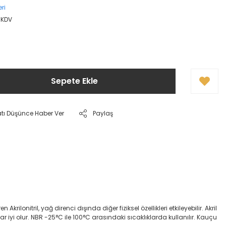
ri
 KDV
Sepete Ekle
atı Düşünce Haber Ver
Paylaş
onitril, yağ direnci dışında diğer fiziksel özellikleri etkileyebilir. Akril
dar iyi olur. NBR -25°C ile 100°C arasındaki sıcaklıklarda kullanılır. Kauçu