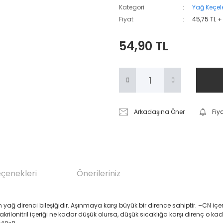
Kategori
Yağ Keçele
Fiyat
45,75 TL +
54,90 TL
Arkadaşına Öner
Fiy
eçenekleri
Önerileriniz
renci bileşiğidir. Aşınmaya karşı büyük bir dirence sahiptir. –CN içeren Akril
 akrilonitril içeriği ne kadar düşük olursa, düşük sıcaklığa karşı direnç o ka