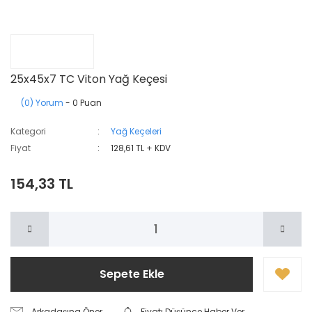
25x45x7 TC Viton Yağ Keçesi
(0) Yorum
- 0 Puan
Kategori
Yağ Keçeleri
Fiyat
128,61 TL + KDV
154,33 TL
Sepete Ekle
Arkadaşına Öner
Fiyatı Düşünce Haber Ver