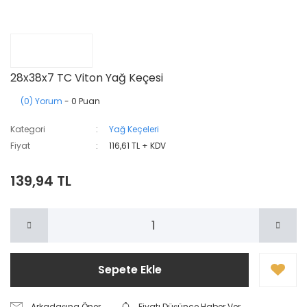
28x38x7 TC Viton Yağ Keçesi
(0) Yorum
- 0 Puan
Kategori
Yağ Keçeleri
Fiyat
116,61 TL + KDV
139,94 TL
Sepete Ekle
Arkadaşına Öner
Fiyatı Düşünce Haber Ver