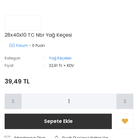
28x40x10 TC Nbr Yağ Keçesi
(0) Yorum
- 0 Puan
Kategori
Yağ Keçeleri
Fiyat
32,91 TL + KDV
39,49 TL
Sepete Ekle
Arkadaşına Öner
Fiyatı Düşünce Haber Ver